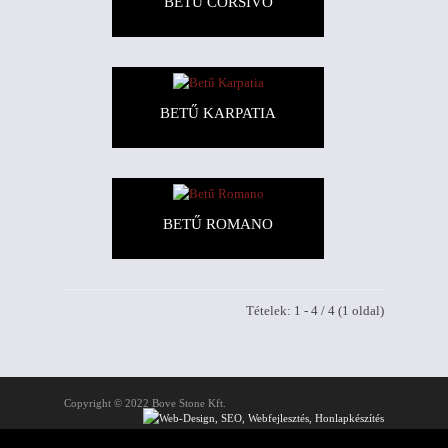
BETŰ CORSIVO
BETŰ KARPATIA
BETŰ ROMANO
Tételek: 1 - 4 / 4 (1 oldal)
Copyright © 2022 Bove Stone Kft.