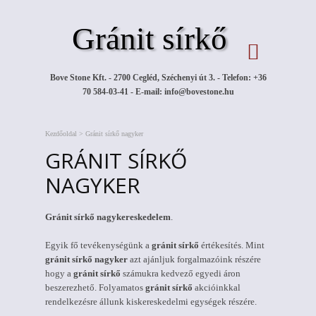
Gránit sírkő
Bove Stone Kft. - 2700 Cegléd, Széchenyi út 3. - Telefon: +36
70 584-03-41 - E-mail:
info@bovestone.hu
Kezdőoldal
>
Gránit sírkő nagyker
GRÁNIT SÍRKŐ
NAGYKER
Gránit sírkő nagykereskedelem
.
Egyik fő tevékenységünk a
gránit sírkő
értékesítés. Mint
gránit sírkő nagyker
azt ajánljuk forgalmazóink részére
hogy a
gránit sírkő
számukra kedvező egyedi áron
beszerezhető.
Folyamatos
gránit sírkő
akcióinkkal
rendelkezésre állunk kiskereskedelmi egységek részére.