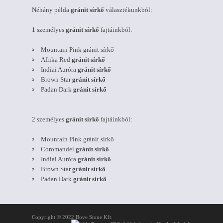
Néhány példa
gránit sírkő
választékunkból:
1 személyes
gránit sírkő
fajtáinkból:
Mountain Pink gránit sírkő
Afrika Red
gránit sírkő
Indiai Auróra
gránit sírkő
Brown Star
gránit sírkő
Padan Dark
gránit sírkő
2 személyes
gránit sírkő
fajtáinkból:
Mountain Pink gránit sírkő
Coromandel
gránit sírkő
Indiai Auróra
gránit sírkő
Brown Star
gránit sírkő
Padan Dark
gránit sírkő
Copyright © 2022 Bove Stone Kft.