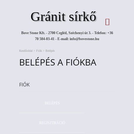
Gránit sírkő
Bove Stone Kft. - 2700 Cegléd, Széchenyi út 3. - Telefon: +36
70 584-03-41 - E-mail:
info@bovestone.hu
Kezdőoldal
>
Fiók
>
Belépés
BELÉPÉS A FIÓKBA
FIÓK
BELÉPÉS
REGISZTRÁCIÓ