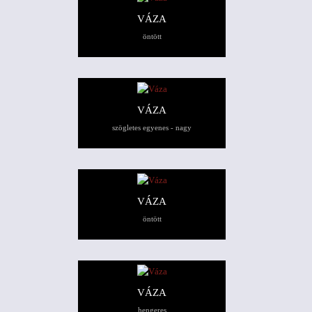
VÁZA
öntött
VÁZA
szögletes egyenes - nagy
VÁZA
öntött
VÁZA
hengeres