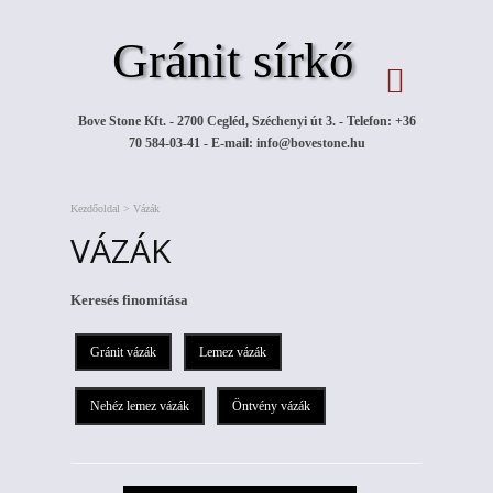
Gránit sírkő
Bove Stone Kft. - 2700 Cegléd, Széchenyi út 3. - Telefon: +36
70 584-03-41 - E-mail:
info@bovestone.hu
Kezdőoldal
>
Vázák
VÁZÁK
Keresés finomítása
Gránit vázák
Lemez vázák
Nehéz lemez vázák
Öntvény vázák