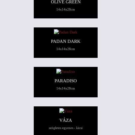
OLIVE GREEN
14x14x28cm
PADAN DARK
14x14x28cm
PARADISO
14x14x28cm
VÁZA
szögletes egyenes - kicsi