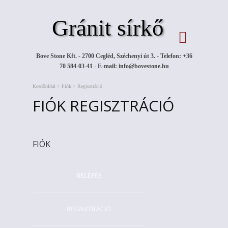
Gránit sírkő
Bove Stone Kft. - 2700 Cegléd, Széchenyi út 3. - Telefon: +36
70 584-03-41 - E-mail:
info@bovestone.hu
Kezdőoldal
>
Fiók
>
Regisztráció
FIÓK REGISZTRÁCIÓ
FIÓK
BELÉPÉS
REGISZTRÁCIÓ