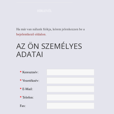
HÍRLEVÉL
Ha már van nálunk fiókja, kérem jelenkezzen be a
bejelentkező oldalon
.
AZ ÖN SZEMÉLYES
ADATAI
*
Keresztnév:
*
Vezetéknév:
*
E-Mail:
*
Telefon:
Fax: