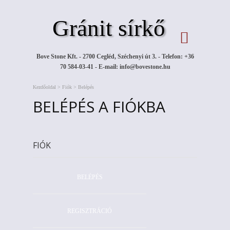
Gránit sírkő
Bove Stone Kft. - 2700 Cegléd, Széchenyi út 3. - Telefon: +36
70 584-03-41 - E-mail:
info@bovestone.hu
Kezdőoldal
>
Fiók
>
Belépés
BELÉPÉS A FIÓKBA
FIÓK
BELÉPÉS
REGISZTRÁCIÓ